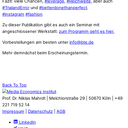
Fazit: viele Chancen,
#
leverage
,
#
Reichweite
, aber auch
#
TrialandError
und
#
betterdonethanperfect
.
#
instagram
#
fashion
Zu dieser Publikation gibt es auch ein Seminar mit
angeschlossener Werkstatt:
zum Programm geht es hier.
Vorbestellungen am besten unter
info@bte.de
Mehr demnächst beim Erscheinungstermin.
Back To Top
Prof. Dr. Niklas Mahrdt | Melchiorstraße 29 | 50670 Köln | +49
221 719 52 14
Impressum
|
Datenschutz
|
AGB
LinkedIn