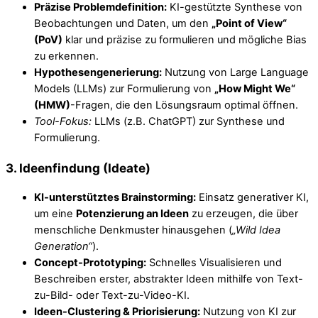
Präzise Problemdefinition:
KI-gestützte Synthese von
Beobachtungen und Daten, um den
„Point of View“
(PoV)
klar und präzise zu formulieren und mögliche Bias
zu erkennen.
Hypothesengenerierung:
Nutzung von Large Language
Models (LLMs) zur Formulierung von
„How Might We“
(HMW)
-Fragen, die den Lösungsraum optimal öffnen.
Tool-Fokus:
LLMs (z.B. ChatGPT) zur Synthese und
Formulierung.
3. Ideenfindung (Ideate)
KI-unterstütztes Brainstorming:
Einsatz generativer KI,
um eine
Potenzierung an Ideen
zu erzeugen, die über
menschliche Denkmuster hinausgehen (
„Wild Idea
Generation“
).
Concept-Prototyping:
Schnelles Visualisieren und
Beschreiben erster, abstrakter Ideen mithilfe von Text-
zu-Bild- oder Text-zu-Video-KI.
Ideen-Clustering & Priorisierung:
Nutzung von KI zur