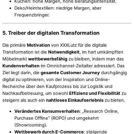
Küchen: hohe Margen, hohe Beratungsintensität.
Deko/Heimtextilien: niedrige Margen, aber
Frequenzbringer.
5. Treiber der digitalen Transformation
Die primäre
Motivation
von XXXLutz für die digitale
Transformation ist die
Notwendigkeit
, im hart umkämpften
Möbelmarkt
wettbewerbsfähig
zu bleiben, indem man das
Kundenverhalten
im Omnichannel-Zeitalter adressiert. Das
Ziel liegt darin, die
gesamte Customer Journey
durchgängig
digital zu optimieren, von der Inspiration und Online-
Recherche über den Kaufprozess bis zur Logistik und
Nachkaufbetreuung, um sowohl
Effizienz und Flexibilität
zu
steigern als auch ein
nahtloses Einkaufserlebnis
zu bieten.
Verändertes Konsumverhalten
: „Research Online,
Purchase Offline“ (ROPO) und umgekehrt
(Showrooming).
Wettbewerb durch E-Commerce
: steigende