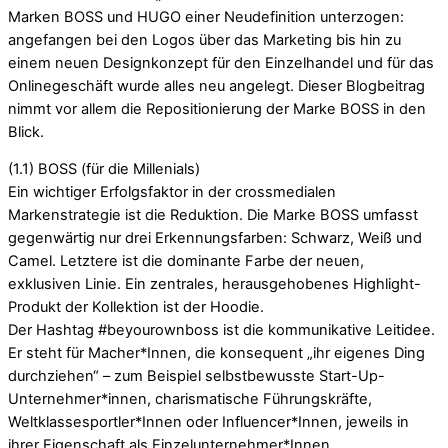
Marken BOSS und HUGO einer Neudefinition unterzogen:
angefangen bei den Logos über das Marketing bis hin zu
einem neuen Designkonzept für den Einzelhandel und für das
Onlinegeschäft wurde alles neu angelegt. Dieser Blogbeitrag
nimmt vor allem die Repositionierung der Marke BOSS in den
Blick.
(1.1) BOSS (für die Millenials)
Ein wichtiger Erfolgsfaktor in der crossmedialen
Markenstrategie ist die Reduktion. Die Marke BOSS umfasst
gegenwärtig nur drei Erkennungsfarben: Schwarz, Weiß und
Camel. Letztere ist die dominante Farbe der neuen,
exklusiven Linie. Ein zentrales, herausgehobenes Highlight-
Produkt der Kollektion ist der Hoodie.
Der Hashtag #beyourownboss ist die kommunikative Leitidee.
Er steht für Macher*Innen, die konsequent „ihr eigenes Ding
durchziehen“ – zum Beispiel selbstbewusste Start-Up-
Unternehmer*innen, charismatische Führungskräfte,
Weltklassesportler*Innen oder Influencer*Innen, jeweils in
ihrer Eigenschaft als Einzelunternehmer*Innen.